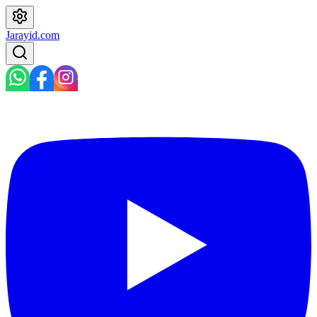
Jarayid
.com