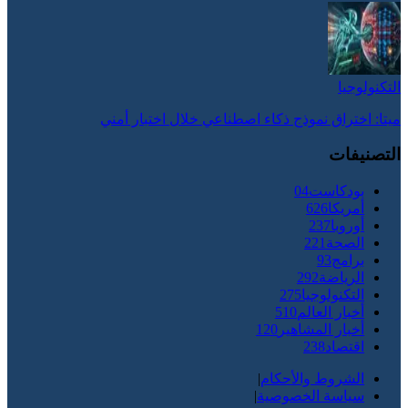
التكنولوجيا
ميتا: اختراق نموذج ذكاء اصطناعي خلال اختبار أمني
التصنيفات
بودكاست
04
أمريكا
626
أوروبا
237
الصحة
221
برامج
93
الرياضة
292
التكنولوجيا
275
أخبار العالم
510
أخبار المشاهير
120
اقتصاد
238
الشروط والأحكام
|
سياسة الخصوصية
|